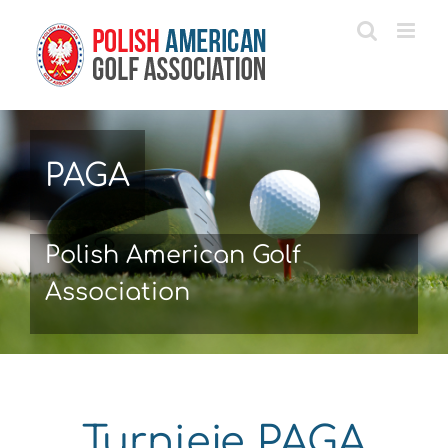
Przejdź
do
zawartości
PAGA
Polish American Golf
Association
Turnieje PAGA